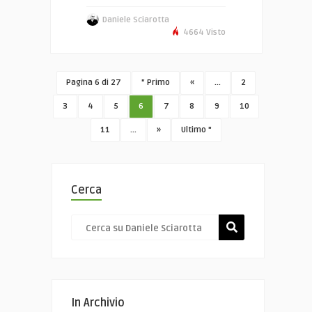
Daniele Sciarotta
4664 Visto
Pagina 6 di 27
" Primo
«
...
2
3
4
5
6
7
8
9
10
11
...
»
Ultimo "
Cerca
In Archivio