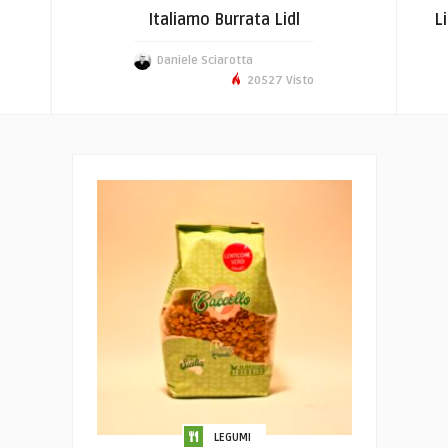
Italiamo Burrata Lidl
L
Daniele Sciarotta
20527 Visto
LEGUMI