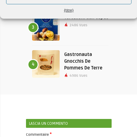
2723 Vues
{titre}
Tortelloni aux cèpes
2486 Vues
3
Gastronauta
Gnocchis De
4
Pommes De Terre
4986 Vues
LASCIA UN COMMENTO
*
Commentaire