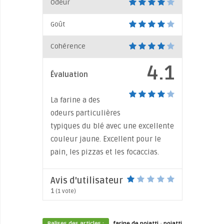
Odeur
Goût
Cohérence
4.1
Évaluation
La farine a des
odeurs particulières
typiques du blé avec une excellente
couleur jaune. Excellent pour le
pain, les pizzas et les focaccias.
Avis d'utilisateur
1
(
1
vote)
·
Balises des articles :
farine de poiatti
poiatti