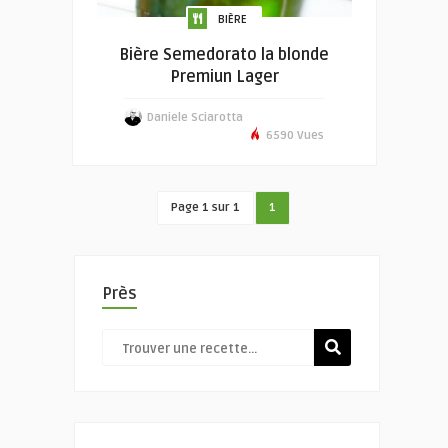
BIÈRE
Bière Semedorato la blonde
Premiun Lager
Daniele Sciarotta
6590 Vues
Page 1 sur 1
1
Près