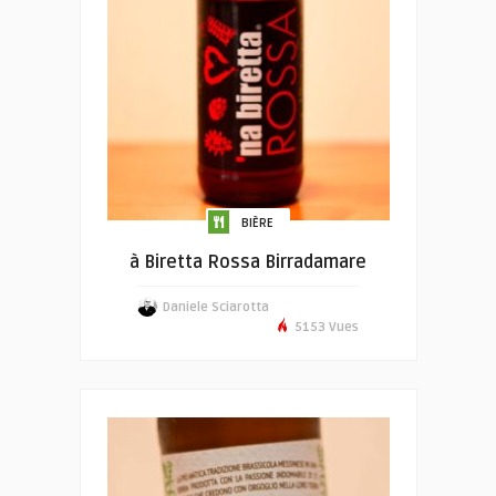
BIÈRE
à Biretta Rossa Birradamare
Daniele Sciarotta
5153 Vues