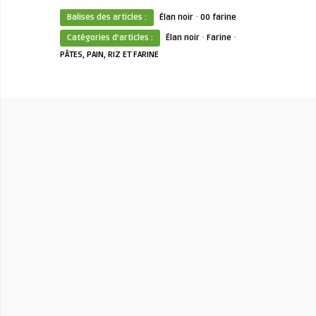
·
Balises des articles :
Élan noir
00 farine
·
·
Catégories d'articles :
Élan noir
Farine
PÂTES, PAIN, RIZ ET FARINE