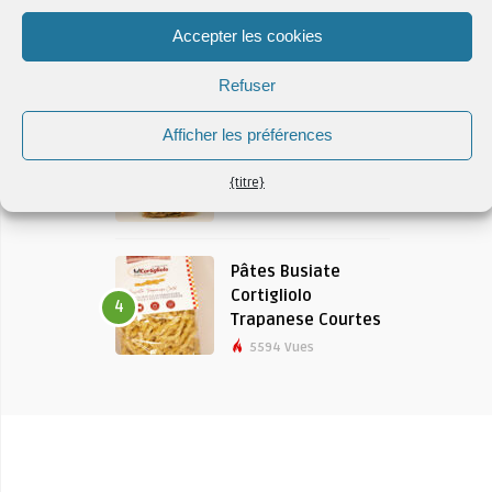
pour pain de
Castelvetrano –
Accepter les cookies
Terre di Arena
4931 Vues
Refuser
Afficher les préférences
Conad de paille et
de foin Garganelli
3
{titre}
4394 Vues
Pâtes Busiate
Cortigliolo
4
Trapanese Courtes
5594 Vues