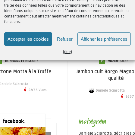
personnalisées. Le consentement à ces technologies nous permettra de
traiter des données telles que votre comportement de navigation ou des
identifiants uniques sur ce site. Le défaut de consentement ou le retrait du
consentement peut affecter négativement certaines caractéristiques et
fonctions.
Accepter les cookies
Refuser
Afficher les préférences
{titre}
BONBONS ET BISCUITS
VIANDE SALÉE
tone Motta à la Truffe
Jambon cuit Borgo Magno
qualité
Daniele Sciarotta
4475 Vues
Daniele Sciarotta
2697 
Instagram
Daniele Sciarotta, décrit les 