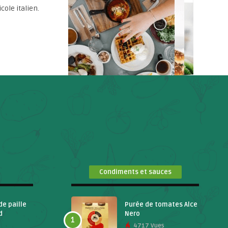
ole italien.
Condiments et sauces
de paille
Purée de tomates Alce
d
Nero
1
4717 Vues