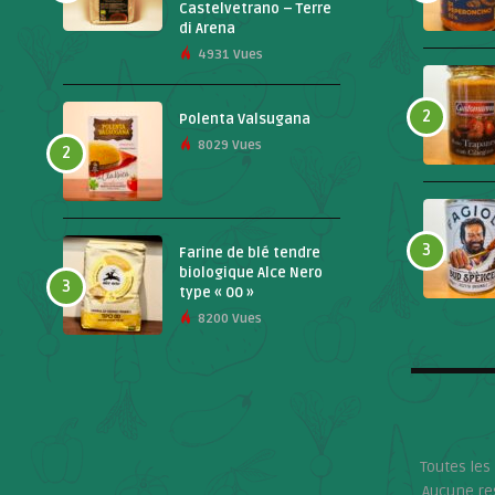
Castelvetrano – Terre
di Arena
4931 Vues
2
Polenta Valsugana
8029 Vues
2
3
Farine de blé tendre
biologique Alce Nero
3
type « 00 »
8200 Vues
Toutes les
Aucune res