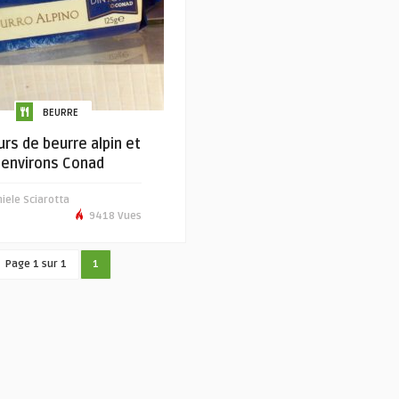
BEURRE
rs de beurre alpin et
environs Conad
iele Sciarotta
9418 Vues
Page 1 sur 1
1