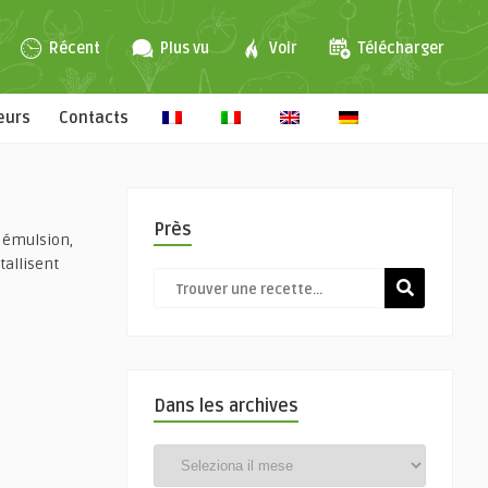
Récent
Plus vu
Voir
Télécharger
eurs
Contacts
Près
e émulsion,
tallisent
Dans les archives
Dans
les