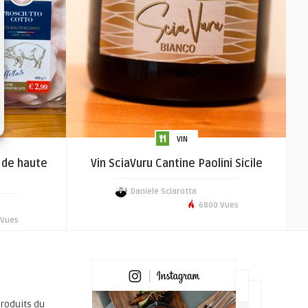
VIN
 de haute
Vin SciaVuru Cantine Paolini Sicile
Daniele Sciarotta
6800 Vues
Vues
produits du