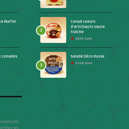
ta Maffei
Conad coeurs
d'artichauts sauce
2
fraîche
6899 Vues
x conades
Salade Déco Russe
6548 Vues
3
respectifs.
érifier les