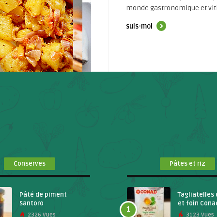
monde gastronomique et vitic
suis-moi
Conserves
Pâtes et riz
Pâté de piment
Tagliatelles 
Santoro
et foin Cona
1
2326 Vues
3123 Vues