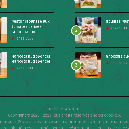
Pesto trapanese aux
Nouilles Pas
tomates cerises
2928 Vues
2
Gustomanno
2463 Vues
Haricots Bud Spencer
Gnocchis au
Haricots Bud Spencer
3065 Vues
3
2723 Vues
Daniele Sciarotta
Copyright © 2020 - 2023 Tous droits réservés photos et textes.
 marques ® présentes sur ce site appartiennent à leurs propriétaires 
ponsabilité n'est assumée pour les informations ci-dessus. Veuillez v