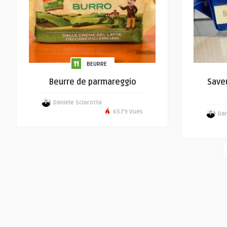
BEURRE
Beurre de parmareggio
Saveu
Daniele Sciarotta
6579 Vues
Dan