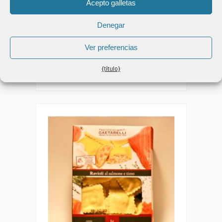
Acepto galletas
LIDL
Denegar
Girasoles con Pez Espada Deluxe
Lidl
Ver preferencias
Daniele Sciarotta
{título}
9525 Puntos de vista