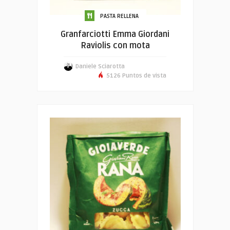
PASTA RELLENA
Granfarciotti Emma Giordani
Raviolis con mota
Daniele Sciarotta
5126 Puntos de vista